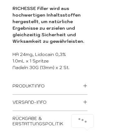
RICHESSE Filler wird aus
hochwertigen Inhaltsstoffen
hergestellt, um natürliche
Ergebnisse zu erzielen und
gleichzeitig Sicherheit und
Wirksamkeit zu gewährleisten.
HA 24mg, Lidocain 0,3%
1.0mL x 1 Spritze
Nadeln 30G (13mm) x 2 St.
PRODUKTINFO
Richesse Hochwertiger
VERSAND-INFO
Tiefenfüller Lidocain 1ml
Vernetzte Hyaluronsäure :
Wir befinden uns in Spanien, in
24mg/ml
RÜCKGABE &
der Stadt Alicante.
Lidocainhydrochlorid: 3mg/ml
ERSTATTUNGSPOLITIK
Alle Bestellungen werden
Phosphat-gepufferte
innerhalb eines Arbeitstages
Wenn Ihnen dieses Produkt nicht
Kochsalzlösung : q.s.