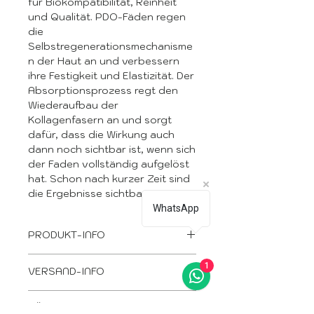
für Biokompatibilität, Reinheit
und Qualität. PDO-Fäden regen
die
Selbstregenerationsmechanisme
n der Haut an und verbessern
ihre Festigkeit und Elastizität. Der
Absorptionsprozess regt den
Wiederaufbau der
Kollagenfasern an und sorgt
dafür, dass die Wirkung auch
dann noch sichtbar ist, wenn sich
der Faden vollständig aufgelöst
hat. Schon nach kurzer Zeit sind
die Ergebnisse sichtbar.
WhatsApp
PRODUKT-INFO
Neogenesis PDO Mono-
1
VERSAND-INFO
Gewinde 29G 38mm, 20 Stück
pro Packung
Wir befinden uns in Spanien, in
KFDA-zertifiziert
RÜCKGABE &
der Stadt Alicante.