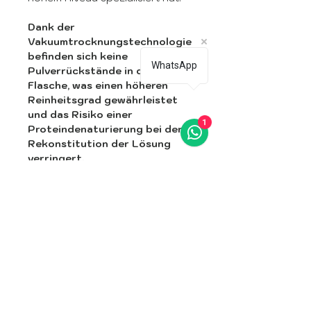
Dank der
Vakuumtrocknungstechnologie
befinden sich keine
WhatsApp
Pulverrückstände in der
Flasche, was einen höheren
Reinheitsgrad gewährleistet
und das Risiko einer
1
Proteindenaturierung bei der
Rekonstitution der Lösung
verringert.
⸻
Nur für den professionellen
Gebrauch.
Verdünnung
Anweisungen zur
Rekonstitution – 100 U
Botulinumtoxin.